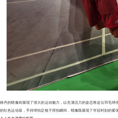
林丹的蜡像则展现了强大的运动魅力，以充满活力的姿态将这位羽毛球
的红色运动装，手持球拍定格于挥拍瞬间，蜡像既展现了夺冠时刻的紧