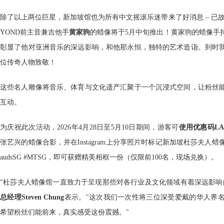
除了以上两位巨星，新加坡馆也为所有中文摇滚乐迷带来了好消息 – 已
YOND前主音兼吉他手
黄家驹
的蜡像将于5月中旬推出！黄家驹的蜡像手
彰显了他对亚洲音乐的深远影响，和他那永恒，独特的艺术造诣。到时
位传奇人物致敬！
这些名人雕像将音乐、体育与文化遗产汇聚于一个沉浸式空间，让粉丝
互动。
为庆祝此次活动，2026年4月28日至5月10日期间，游客可
使用优惠码LA
张艺兴的蜡像合影，并在Instagram上分享照片时标记新加坡杜莎夫人蜡像馆并
audsSG #MTSG，即可获赠精美相框一份（仅限前100名，现场兑换）。
"杜莎夫人蜡像馆一直致力于呈现那些对各行业及文化领域有着深远影响
总经理Steven Chung
表示。"这次我们一次性将三位深受爱戴的华人界
希望粉丝们能前来，真实感受这份震撼。"