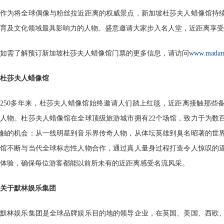
作为将全球偶像与粉丝拉近距离的权威景点，新加坡杜莎夫人蜡像馆持
育及文化领域最具影响力的人物。盛意邀请大家步入名人堂，近距离享受
如需了解预订新加坡杜莎夫人蜡像馆门票的更多信息，请访问
www.madame
杜莎夫人蜡像馆
250多年来，杜莎夫人蜡像馆始终邀请人们踏上红毯，近距离接触那些
人物。杜莎夫人蜡像馆在全球顶级旅游城市拥有22个场馆，致力于为数
触的机会：从一线明星到音乐界传奇人物，从体坛英雄到臭名昭著的世
馆不断与当代全球标志性人物合作，通过真人量身过程打造令人惊叹的
体验，确保每位游客都能以前所未有的近距离感受名流风采。
关于默林娱乐集团
默林娱乐集团是全球品牌娱乐目的地的领导企业，在英国、美国、西欧