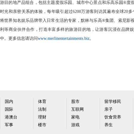
游目的地产品组合，包括主题度假乐园、城市中心景点和乐高乐园®度
时光和亲密关系的体验，每年吸引超过6200万游客到访其遍布全球20多
将世界知名娱乐品牌带入日常生活的专家，默林与乐高®集团、索尼影
利等商业伙伴合作，打造丰富多样的旅游目的地，让游客沉浸在品牌娱
中。更多信息请访问
www.merlinentertainments.biz
。
国内
体育
股市
留学移民
国际
法制
互联网
亲子
港澳台
理财
家电
饮食营养
军事
楼市
游戏
养生