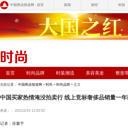
中国商业报道网 - 首页
新闻
财经
科技
首页
时尚品牌
时装潮流
美容美发
整形
当前位置：
中国商业报道网
>
时尚
>
时尚品牌
> 正文
中国买家热情淹没拍卖行 线上竞标奢侈品销量一年
来源：
|
2021/2/24 12:03:02
|
记者：张馨予