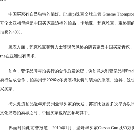
中国买家有自己独特的偏好。Phillips珠宝全球主管 Graeme Thompson
哥伦比亚祖母绿是中国买家最追捧的拍品，卡地亚、梵克雅宝、宝格丽的首
拍卖的40%。
腕表方面，梵克雅宝和劳力士等现代风格的腕表更受中国买家青睐，Richard 
rne在亚洲也有需求。
如今，奢侈品牌与拍卖行的合作愈发紧密，例如意大利奢侈品牌Prada
卖行达成合作，拍卖用于2020秋冬男装和女装时装秀的服装、道具，这
兴买家。
街头潮流拍品近年来受到全球买家的欢迎，苏富比就曾多次举办以街
文化席卷拍卖界之时，中国买家也深度参与其中。
界面时尚此前曾报道，2019年1月，温哥华买家Carson Guo以80万