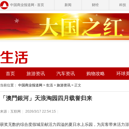
中国商业报道网 - 首页
新闻
财经
科技
首页
旅游资讯
汽车资讯
购物攻略
环球
当前位置：
中国商业报道网
>
生活
>
旅游资讯
> 正文
「澳門銀河」天浪淘园四月载誉归来
来源：互联网
|
2026/3/17 22:54:15
|
获奖无数的综合度假城呈献活力四溢的夏日水上乐园，为宾客带来活力澎