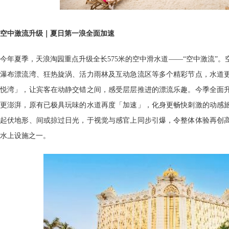
空中激流升级｜夏日第一浪全面加速
今年夏季，天浪淘园重点升级全长575米的空中滑水道——“空中激流”
瀑布漂流湾、狂热旋涡、活力雨林及互动急流区等多个精彩节点，水道
悦湾」，让宾客在动静交错之间，感受层层推进的漂流乐趣。今季全面
更澎湃，原有已极具玩味的水道再度「加速」，化身更畅快刺激的动感
起伏地形、间或掠过日光，于视觉与感官上同步引爆，令整体体验再创
水上设施之一。