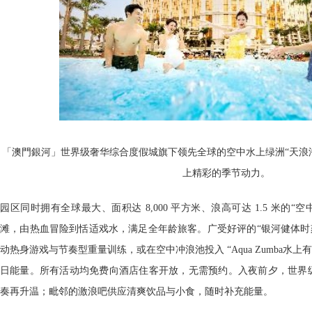
「澳門銀河」世界级奢华综合度假城旗下领先全球的空中水上绿洲“天浪淘园”
上精彩的季节动力。
园区同时拥有全球最大、面积达 8,000 平方米、浪高可达 1.5 米的“空
滩，由热血冒险到恬适戏水，满足全年龄旅客。广受好评的“银河健体时
动热身游戏与节奏型重量训练，或在空中冲浪池投入 “Aqua Zumba水
日能量。所有活动均免费向酒店住客开放，无需预约。入夜前夕，世界级 
奏再升温；毗邻的激浪吧供应清爽饮品与小食，随时补充能量。