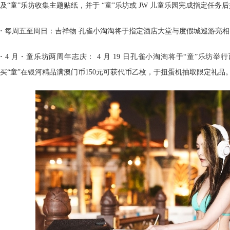
及“童”乐坊收集主题贴纸，并于 “童”乐坊或 JW 儿童乐园完成指定任务
·
每周五至周日：吉祥物 孔雀小淘淘将于指定酒店大堂与度假城巡游亮
·
4 月・童乐坊两周年志庆： 4 月 19 日孔雀小淘淘将于“童”乐坊举行两场
买“童”在银河精品满澳门币150元可获代币乙枚，于扭蛋机抽取限定礼品