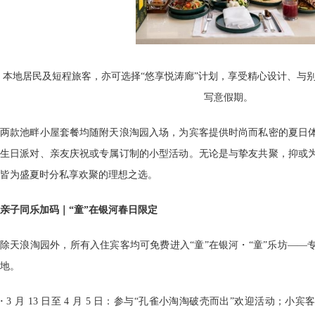
本地居民及短程旅客，亦可选择“悠享悦涛廊”计划，享受精心设计、与
写意假期。
两款池畔小屋套餐均随附天浪淘园入场，为宾客提供时尚而私密的夏日
生日派对、亲友庆祝或专属订制的小型活动。无论是与挚友共聚，抑或
皆为盛夏时分私享欢聚的理想之选。
亲子同乐加码｜“童”在银河春日限定
除天浪淘园外，所有入住宾客均可免费进入“童”在银河・“童”乐坊——
地。
·
3 月 13 日至 4 月 5 日：参与“孔雀小淘淘破壳而出”欢迎活动；