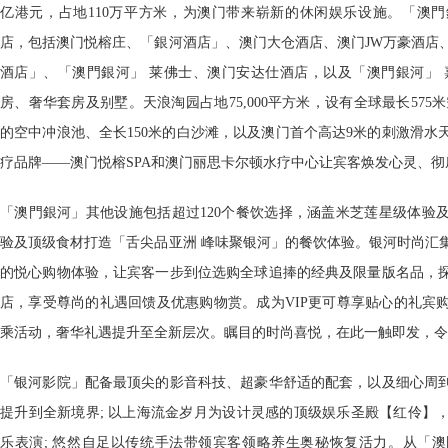
亿港元，占地110万平方米，为澳门带来崭新的休闲娱乐设施。「澳
店，包括澳门悦榕庄、「銀河酒店」、澳门大仓酒店、澳门JW万豪酒店
酒店」、「澳門銀河」 莱佛士、澳门安达仕酒店，以及「澳門銀河」 嘉
房、奢华套房及别墅。天浪淘园占地75,000平方米，设有全球最长575
的空中冲浪池、全长150米的白沙滩，以及澳门首个高达9米的刺激滑水
疗品牌——澳门悦榕SPA和澳门丽思卡尔顿水疗中心让宾客焕发心灵、彻
「澳門銀河」其他设施包括超过120个餐饮选择，涵盖米芝莲星级体验
验及顶级食材打造「舌尖品亚洲 峰味聚银河」的餐饮体验。银河时尚汇
的悦心购物体验，让宾客一步到位选购全球追捧的经典及限量版名品，
店，享受尊尚的礼遇回馈及优惠购物赏。成为VIP更可尊享贴心的礼宾
乘活动，奢华礼遇提升至全新层次。瞩目的时尚喜悦，在此一触即发，令
「银河影院」配备最顶尖的影音科技、超豪华舒适的配套，以及细心周
提升到全新境界; 以上海流金岁月为设计灵感的顶级娱乐圣殿【红伶】
乐表演; 悠然自足以传统手法带领宾客领略养生奥秘恢复活力。从「