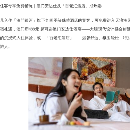
住客专享免费畅玩｜澳门安达仕及「百老汇酒店」成热选
凡入住「澳門銀河」旗下九间屡获殊荣酒店的宾客，可免费进入天浪淘园。
宿礼遇，澳门币488元 起可选澳门安达仕酒店——大胆现代设计揉合鲜
的沉浸式入住体验，或，「百老汇酒店」——温馨舒适、氛围轻松，特
旅人。