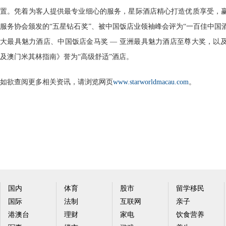
置。凭着为客人提供最专业细心的服务，星际酒店精心打造优质享受，
服务协会颁发的“五星钻石奖”、被中国饭店业领袖峰会评为“一百佳中国酒
大最具魅力酒店、中国饭店金马奖 — 亚洲最具魅力酒店至尊大奖，以及在2
及澳门米其林指南》誉为“高级舒适”酒店。
如欲查阅更多相关资讯，请浏览网页
www.starworldmacau.com
。
国内
体育
股市
留学移民
国际
法制
互联网
亲子
港澳台
理财
家电
饮食营养