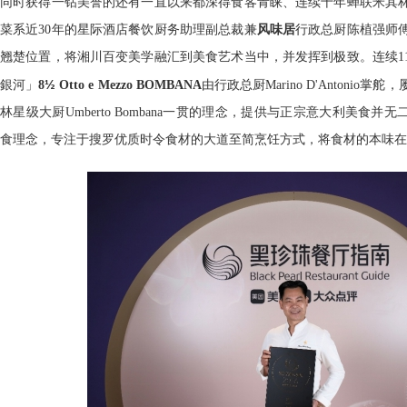
同时获得一钻美誉的还有一直以来都深得食客青睐、连续十年蝉联米其
菜系近30年的星际酒店餐饮厨务助理副总裁兼
风味居
行政总厨陈植强师
翘楚位置，将湘川百变美学融汇到美食艺术当中，并发挥到极致。连续1
½
銀河」
8
Otto e Mezzo BOMBANA
由行政总厨Marino D'Antoni
林星级大厨Umberto Bombana一贯的理念，提供与正宗意大利美食并
食理念，专注于搜罗优质时令食材的大道至简烹饪方式，将食材的本味在