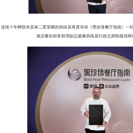
连续十年蝉联米其林二星荣耀的风味居再度夺得《黑珍珠餐厅指南》一钻
酒店餐饮厨务助理副总裁兼风味居行政总厨陈植强师