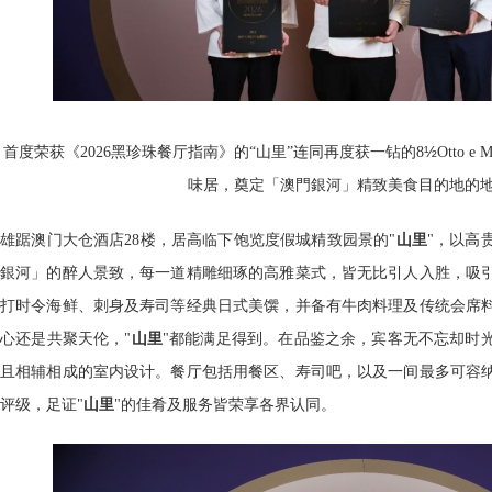
½
首度荣获《2026黑珍珠餐厅指南》的“山里”连同再度获一钻的8
Otto 
味居，奠定「澳門銀河」精致美食目的地的
雄踞澳门大仓酒店28楼，居高临下饱览度假城精致园景的"
山里
"，以高
銀河」的醉人景致，每一道精雕细琢的高雅菜式，皆无比引人入胜，吸
打时令海鲜、刺身及寿司等经典日式美馔，并备有牛肉料理及传统会席
心还是共聚天伦，"
山里
"都能满足得到。在品鉴之余，宾客无不忘却时
且相辅相成的室内设计。餐厅包括用餐区、寿司吧，以及一间最多可容纳
评级，足证"
山里
"的佳肴及服务皆荣享各界认同。