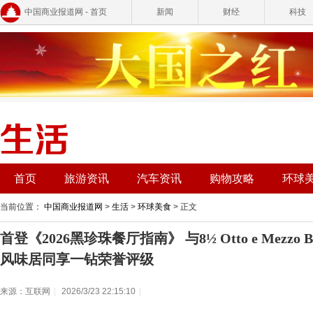
中国商业报道网 - 首页
新闻
财经
科技
首页
旅游资讯
汽车资讯
购物攻略
环球
当前位置：
中国商业报道网
>
生活
>
环球美食
> 正文
首登《2026黑珍珠餐厅指南》 与8½ Otto e Mezz
风味居同享一钻荣誉评级
来源：互联网
|
2026/3/23 22:15:10
|