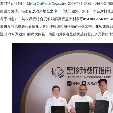
澳门特别行政区 -
Media OutReach Newswire
- 2026年3月23日 -今日于
南颁奖盛典》港澳台及海外地区之中，「澳門銀河」旗下日本会席料理王
½
餐厅指南》，与世界级综合度假城的高级意大利餐厅
8
Otto e Mezzo
湘川食府
风味居
分庭抗礼，共同夺得该权威榜单的一钻荣誉。此项成就彰
亚洲 峰味聚银河"的餐饮体验，为国内外宾客呈献优越典雅的多元餐饮体