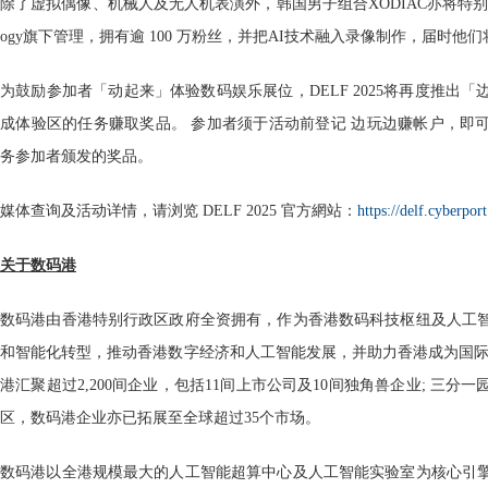
除了虚拟偶像、机械人及无人机表演外，韩国男子组合XODIAC亦将特别登场。XO
ogy旗下管理，拥有逾 100 万粉丝，并把AI技术融入录像制作，届时他们
为鼓励参加者「动起来」体验数码娱乐展位，DELF 2025将再度推出
成体验区的任务赚取奖品。 参加者须于活动前登记 边玩边赚帐户，即
务参加者颁发的奖品。
媒体查询及活动详情，请浏览 DELF 2025 官方網站：
https://delf.cyberport
关于数码港
数码港由香港特别行政区政府全资拥有，作为香港数码科技枢纽及人工
和智能化转型，推动香港数字经济和人工智能发展，并助力香港成为国际
港汇聚超过2,200间企业，包括11间上市公司及10间独角兽企业; 三分
区，数码港企业亦已拓展至全球超过35个市场。
数码港以全港规模最大的人工智能超算中心及人工智能实验室为核心引